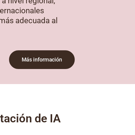
a nivel regional,
nternacionales
 más adecuada al
Más información
tación de IA