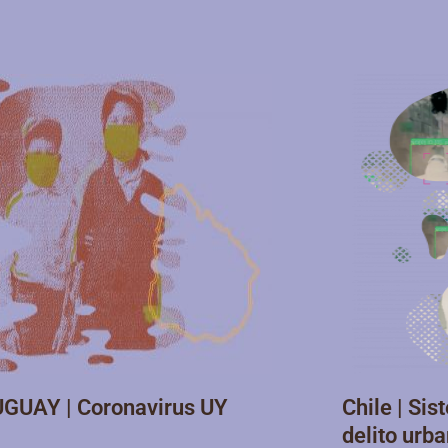
GUAY | Coronavirus UY
Chile | Sis
delito u