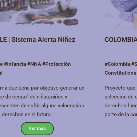
LE | Sistema Alerta Niñez
COLOMBIA 
le #Infancia #NNA #Protección
#Colombia #S
al
Constitutiona
ema que tiene por objetivo generar un
Proyecto que 
ce de riesgo” de niñas, niños y
selección de c
escentes de sufrir alguna vulneración
derechos fun
 derechos en el futuro.
parte de la c
Ver más